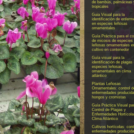
de bambús, palmáceas 
tropicales
Guia Visual para la
identificación de enfer
en especies leñosas
ornamentales
Guía Práctica para el co
de micosis de especies
leñosas ornamentales e
cultivo en contenedor
Guía visual para la
identificación de plagas
especies leñosas
ornamentales en clima
atlántico
Plantas Leñosas
Ornamentales: control d
enfermedades producida
hongos y cromistas
Guía Práctica Visual par
Control de Plagas y
Enfermedades Hortícola
Clima Atlántico
Cultivos hortícolas: cont
enfermedades producida