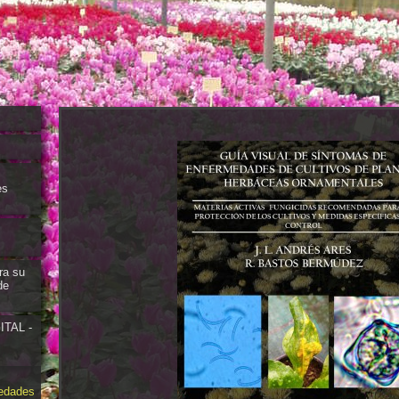
es
ra su
de
TAL -
medades