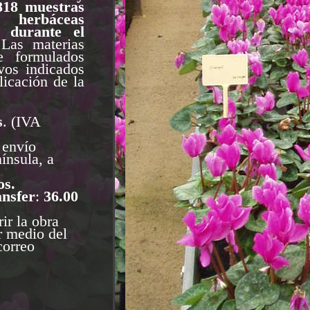
818 muestras
 herbáceas
l durante el
Las materias
e formulados
ivos indicados
icación de la
s
. (IVA
 envío
nínsula, a
os.
ansfer
:
36.00
ir la obra
r medio del
correo