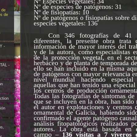
Nº Especies vegetales: 34
Nº de especies de patógenos: 31
 de
Nº de fisiopatías: 10
os de
Nº de patógenos o fisiopatías sobre di
especies vegetales: 136
a
Con 346 fotografías de 41 
diferentes, la presente obra trata 
información de mayor interés del tra
Y -
y de la autora, como especialistas 
de la protección vegetal, en el sec
herbáceo y de planta de temporada de
AL -
ello se han incluido en la misma aqu
de patógenos con mayor relevancia en
nivel mundial haciendo especial
aquellas que han tenido una especial
ón
los centros de producción ornamenta
Todas las fotografías de síntomas d
ction
que se incluyen en la obra, han sido 
el autor en explotaciones y centros
ión
ornamental de Galicia, habiendo sid
confirmado el agente patógeno causa
análisis fitopatológicos realizados p
os,
autores. La obra está basada en e
campo –
136
visitas a 7 viveros
y