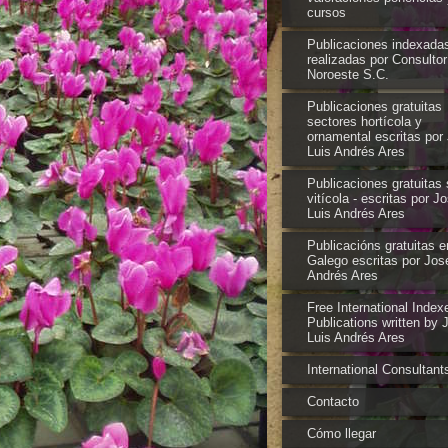
cursos
Publicaciones indexada
realizadas por Consultor
Noroeste S.C.
Publicaciones gratuitas
sectores hortícola y
ornamental escritas por
Luis Andrés Ares
Publicaciones gratuitas 
vitícola - escritas por J
Luis Andrés Ares
Publicacións gratuitas e
Galego escritas por Jos
Andrés Ares
Free International Index
Publications written by 
Luis Andrés Ares
International Consultant
Contacto
Cómo llegar