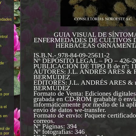
y
medades
GUIA VISUAL DE SÍNTOM
ntrol
ENFERMEDADES DE CULTIVOS 
HERBÁCEAS ORNAMENT
n
IS.B.N.- 978-84-09-25611-2
Nº DEPÓSITO LEGAL – PO – 426-2
 de
PUBLICACIÓN DE TIPO B de nº: 1
AUTORES: J.L. ANDRÉS ARES & 
BERMÚDEZ
EDITORES: J.L. ANDRÉS ARES & 
BERMÚDEZ
e
Formato de Venta: Ediciones digitales
s por
grabada en CD-ROM grabable o envi
informáticamente por medio de la apl
a el
envío de datos we-transfer.
Formato de envío: Paquete certificado
s en
correos.
Nº Páginas: 394
rol de
Nº fotografías: 346
s por