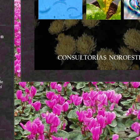
ón
a
de
el