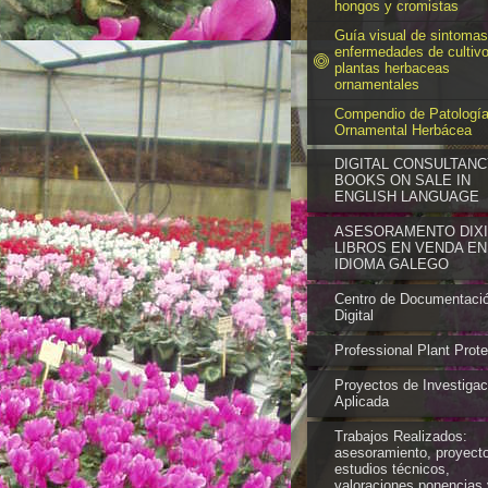
hongos y cromistas
Guía visual de sintomas
enfermedades de cultiv
plantas herbaceas
ornamentales
Compendio de Patologí
Ornamental Herbácea
DIGITAL CONSULTANC
BOOKS ON SALE IN
ENGLISH LANGUAGE
ASESORAMENTO DIXIT
LIBROS EN VENDA EN
IDIOMA GALEGO
Centro de Documentaci
Digital
Professional Plant Prote
Proyectos de Investigac
Aplicada
Trabajos Realizados:
asesoramiento, proyect
estudios técnicos,
valoraciones ponencias 