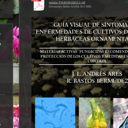
extracto 978-84-09-25611-2.pdf
Documento Adobe Acrobat [8.6 MB]
e
D
s