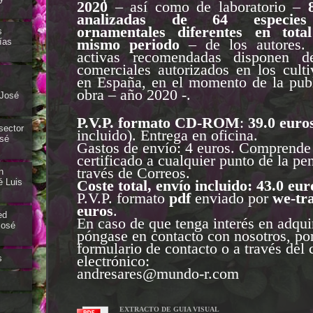
2020
– así como de laboratorio –
analizadas de 64 especies
ornamentales diferentes en tota
s
mismo periodo
– de los autores. 
ías
activas recomendadas disponen d
comerciales autorizados en los cult
en España, en el momento de la publ
obra – año 2020 -.
 José
P.V.P. formato CD-ROM
:
39.0
euro
sector
incluido). Entrega en oficina.
osé
Gastos de envío: 4 euros. Comprende
certificado a cualquier punto de la pe
través de Correos.
n
Coste total, envío
incluido: 43.0 eur
é Luis
P.V.P. formato
pdf
enviado por
we-tr
euros
.
ed
En caso de que tenga interés en adquir
José
póngase en contacto con nosotros, po
formulario de contacto o a través del 
electrónico:
s
andresares@mundo-r.com
EXTRACTO DE GUIA VISUAL