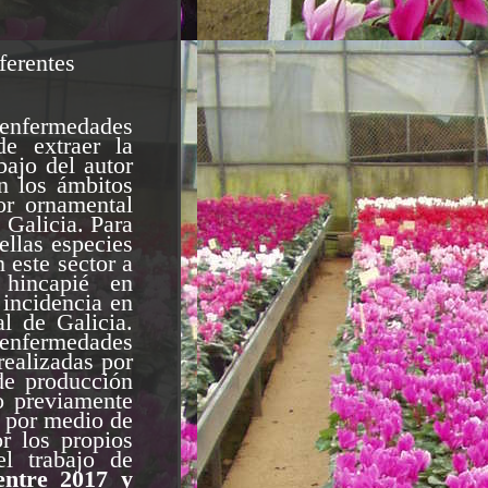
ferentes
enfermedades
de extraer la
bajo del autor
en los ámbitos
tor ornamental
 Galicia. Para
ellas especies
 este sector a
 hincapié en
 incidencia en
l de Galicia.
e enfermedades
realizadas por
 de producción
o previamente
l por medio de
or los propios
l trabajo de
 entre 2017 y