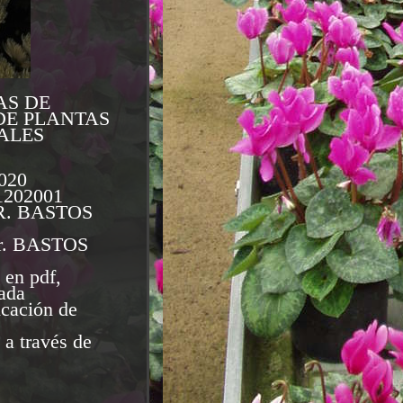
AS DE
DE PLANTAS
ALES
020
1202001
R. BASTOS
r. BASTOS
 en pdf,
ada
icación de
 a través de