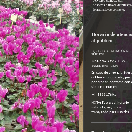
servicios contacte con
nosotros a través de nuestro
formulario de contacto.
Horario de atenci
al público
HORARIO DE ATENCIÓN AL
PÚBLICO:
MAÑANA 9:00 - 13:00
TARDE 16:00 - 18:30
En caso de urgencia, fuer
del horario indicado, pue
ponerse en contacto con 
siguiente número:
M - 659917601
NOTA: Fuera del horario
indicado, seguimos
trabajando para ustedes.