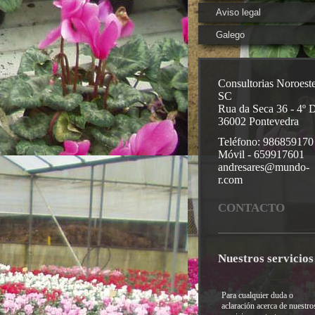
Aviso legal
Galego
Consultorias Noroest
SC
Rua da Seca 36 - 4º 
36002 Pontevedra
Teléfono: 986859170
Móvil - 659917601
andresares@mundo-
r.com
CONTACTO
Nuestros servicios
Para cualquier duda o
aclaración acerca de nuestro