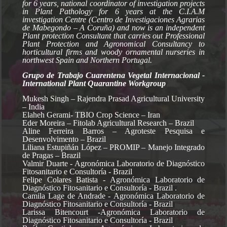
for 6 years, national coordinator of investigation projects
in Plant Pathology for 6 years at the C.I.A.M
investigation Centre (Centro de Investigaciones Agrarias
de Mabegondo – A Coruña) and now is an independent
Plant protection Consultant that carries out Professional
Plant Protection and Agronomical Consultancy to
horticultural firms and woody ornamental nurseries in
northwest Spain and Northern Portugal.
Grupo de Trabajo Cuarentena Vegetal Internacional -
International Plant Quarantine Workgroup
Mukesh Singh – Rajendra Prasad Agricultural University
– India
Elaheh Gerami- TBIO Crop Science – Iran
Eder Moreira – Fitolab Agricultural Research – Brazil
Aline Ferreira Barros – Agroteste Pesquisa e
Desenvolvimento – Brazil
Liliana Estupiñán López – PROMIP – Manejo Integrado
de Pragas – Brazil
Valmir Duarte - Agronómica Laboratorio de Diagnóstico
Fitosanitario e Consultoría - Brazil
Felipe Colares Batista -
Agronómica Laboratorio de
Diagnóstico Fitosanitario e Consultoría - Brazil .
Camila Lage de Andrade - Agronómica Laboratorio de
Diagnóstico Fitosanitario e Consultoría - Brazil
Larissa Bitencourt -Agronómica Laboratorio de
Diagnóstico Fitosanitario e Consultoría - Brazil