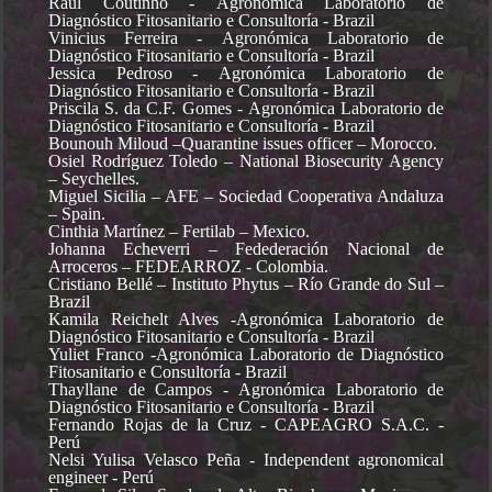
Raúl Coutinho - Agronómica Laboratorio de
Diagnóstico Fitosanitario e Consultoría - Brazil
Vinicius Ferreira - Agronómica Laboratorio de
Diagnóstico Fitosanitario e Consultoría - Brazil
Jessica Pedroso - Agronómica Laboratorio de
Diagnóstico Fitosanitario e Consultoría - Brazil
Priscila S. da C.F. Gomes - Agronómica Laboratorio de
Diagnóstico Fitosanitario e Consultoría - Brazil
Bounouh Miloud –Quarantine issues officer – Morocco.
Osiel Rodríguez Toledo – National Biosecurity Agency
– Seychelles.
Miguel Sicilia – AFE – Sociedad Cooperativa Andaluza
– Spain.
Cinthia Martínez – Fertilab – Mexico.
Johanna Echeverri – Fedederación Nacional de
Arroceros – FEDEARROZ - Colombia.
Cristiano Bellé – Instituto Phytus – Río Grande do Sul –
Brazil
Kamila Reichelt Alves -
Agronómica Laboratorio de
Diagnóstico Fitosanitario e Consultoría - Brazil
Yuliet Franco -Agronómica Laboratorio de Diagnóstico
Fitosanitario e Consultoría - Brazil
Thayllane de Campos - Agronómica Laboratorio de
Diagnóstico Fitosanitario e Consultoría - Brazil
Fernando Rojas de la Cruz - CAPEAGRO S.A.C. -
Perú
Nelsi Yulisa Velasco Peña - Independent agronomical
engineer - Perú