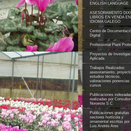
ENGLISH LANGUAGE
ASESORAMENTO DIXIT
LIBROS EN VENDA EN
IDIOMA GALEGO
Centro de Documentaci
Digital
Professional Plant Prote
Proyectos de Investigac
Aplicada
Trabajos Realizados:
asesoramiento, proyect
estudios técnicos,
valoraciones ponencias 
cursos
Publicaciones indexada
realizadas por Consultor
Noroeste S.C.
Publicaciones gratuitas
sectores hortícola y
ornamental escritas por
Luis Andrés Ares