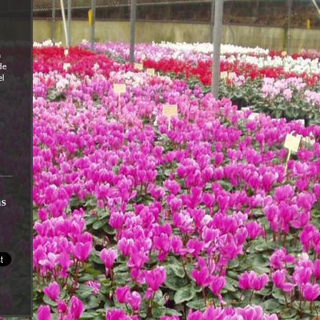
a
de
el
as