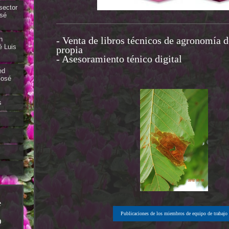
sector
osé
- Venta de libros técnicos de agronomía 
n
é Luis
propia
- Asesoramiento ténico digital
ed
José
s
e
Publicaciones de los miembros de equipo de trabajo
D