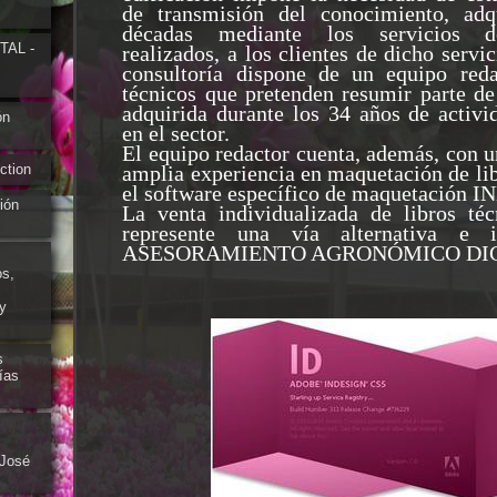
de transmisión del conocimiento, adq
décadas mediante los servicios de
AL -
realizados, a los clientes de dicho servic
consultoría dispone de un equipo reda
técnicos que pretenden resumir parte de
adquirida durante los 34 años de activi
ón
en el sector.
El equipo redactor cuenta, además, con
ction
amplia experiencia en maquetación de l
el software específico de maquetación 
ión
La venta individualizada de libros téc
represente una vía alternativa e 
ASESORAMIENTO AGRONÓMICO DIG
os,
y
s
ías
 José