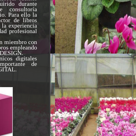
uirido durante
 consultoría
io. Para ello la
ctor de libros
 la experiencia
dad profesional
 un miembro con
ibros empleando
INDESIGN.
nicos digitales
importante de
ITAL.