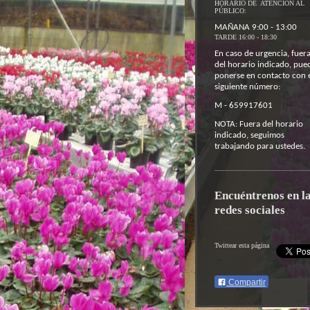
HORARIO DE ATENCIÓN AL
PÚBLICO:
MAÑANA 9:00 - 13:00
TARDE 16:00 - 18:30
En caso de urgencia, fuer
del horario indicado, pue
ponerse en contacto con 
siguiente número:
M - 659917601
NOTA: Fuera del horario
indicado, seguimos
trabajando para ustedes.
Encuéntrenos en l
redes sociales
Twittear esta página
Compartir