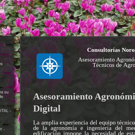
Consultorías Noro
Asesoramiento Agronó
Técnicos de Agr
es
ra su
Asesoramiento Agronóm
de
Digital
TAL -
La amplia experiencia del equipo técnic
de la agronomía e ingeniería del me
Y -
edificación impone la necesidad de est