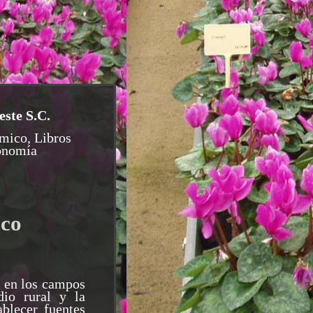
este S.C.
mico, Libros
onomía
ico
o en los campos
dio rural y la
ablecer fuentes