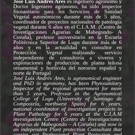
José Luis Andrés Ares
es ingeniero agrónomo y
Doctor Ingeniero agrónomo, ha sido inspector
fitosanitario para los Servicios de Sanidad
Vegetal autonómicos durante más de 5 años,
coordinador de proyectos nacionales de patología
vegetal durante 6 años en el C.I.A.M. (Centro de
Investigaciones Agrarias de Mabegondo- A
Coruña), profesor universitario en la Escuela
Politécnica Superior de Lugo durante más de 6
años y en la actualidad es consultor en
Protección Vegetal realizando servicio
independiente de consultoría a viveros y
explotaciones de producción de planta leñosa
ornamental y hortícola del noroeste español y
norte de Portugal
José Luis Andrés Ares, is agronomical engineer
and PhD in agronomy, has been Phytosanitary
Inspector of the regional government for more
than 5 years, Professor in the Agronomical
College of Lugo (University of Santiago de
Compostela, northwest Spain) for 6 years,
national coordinator of investigation projects in
Plant Pathology for 6 years at the C.I.A.M
investigation Centre (Centro de Investigaciones
Agrarias de Mabegondo – A Coruña) and now is
an independent Plant protection Consultant that
carries out Professional Plant Protection and