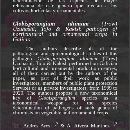
determinación de las especies de mayor
relevancia de este género que afectan a los
cultivos hortícolas y ornamentales.
Globisporangium ultimum
(Trow)
Uzuhashi, Tojo & Kakish pathogen of
horticultural and ornamental crops in
Galicia
The authors describe all of the
pathological and epidemiological studies of this
pathogen
Globisporangium ultimum
(Trow)
Uzuhashi, Tojo & Kakish performed on Galician
horticultural and ornamental production centres,
all of them carried out by the authors of the
paper, as part of their work as public
investigators, members of public plant protection
Services or as private investigators, from 1999 to
2020. The authors propose a new taxonomical
key of
Globisporangium
species as a
taxonomical weapon for the species
determination of pathogens of such genus of
chromists on vegetable and ornamental crops.
1,2
1,3
J.L. Andrés Ares
& A. Rivera Martínez