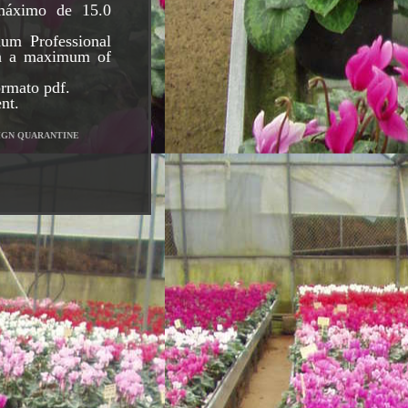
 máximo de 15.0
um Professional
th a maximum of
ormato pdf.
nt.
IGN QUARANTINE