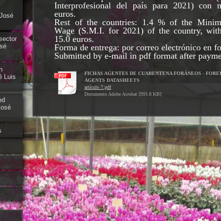
Interprofesional del país para 2021) con
euros.
 José
Rest of the countries: 1.4 % of the Minim
Wage (S.M.I. for 2021) of the country, wi
15.0 euros.
sector
Forma de entrega: por correo electrónico en f
osé
Submitted by e-mail in pdf format after payme
n
FICHAS AGENTES DE CUARENTENA FORÁNEOS - FORE
é Luis
AGENTS DATASHEETS
artículo 7.pdf
Documento Adobe Acrobat [993.8 KB]
ed
José
s