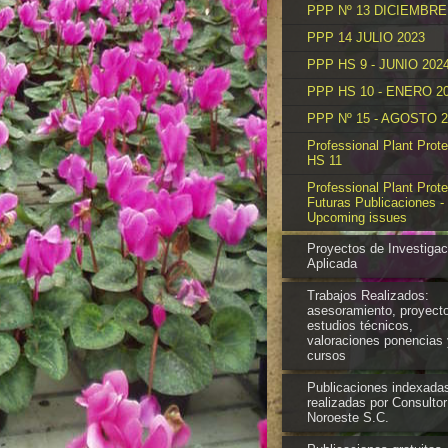
PPP Nº 13 DICIEMBRE
PPP 14 JULIO 2023
PPP HS 9 - JUNIO 202
PPP HS 10 - ENERO 2
PPP Nº 15 - AGOSTO 2
Professional Plant Prote
HS 11
Professional Plant Prote
Futuras Publicaciones -
Upcoming issues
Proyectos de Investigac
Aplicada
Trabajos Realizados:
asesoramiento, proyect
estudios técnicos,
valoraciones ponencias 
cursos
Publicaciones indexada
realizadas por Consultor
Noroeste S.C.