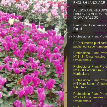
ENGLISH LANGUAGE
ASESORAMENTO DIXIT
LIBROS EN VENDA EN
IDIOMA GALEGO
Centro de Documentaci
Digital
Professional Plant Prote
PPP Números publicado
published issue number
Professional Plant Prote
Nº 1 - I - Ornamentales 
Ornamentals
Professional Plant Prote
Nº 1 - II Horticultura -
Horticulture
Professional Plant Prote
Nº1 Hors Serie - Viticult
Viticutura
Professional Plant Prote
Nº 2 I - Ornamentales -
Ornamentals