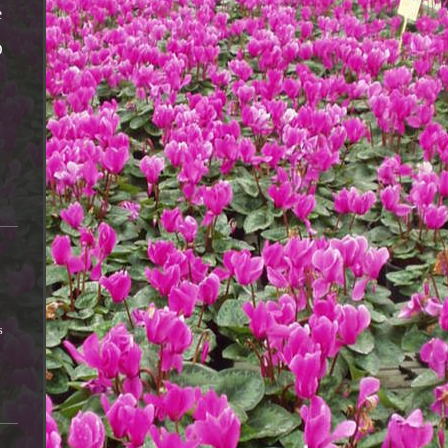
e
D
s