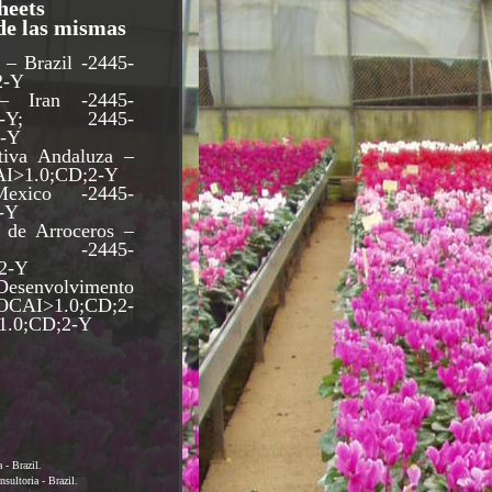
heets
 de las mismas
 – Brazil -2445-
2-Y
– Iran -2445-
CD;2-Y; 2445-
2-Y
tiva Andaluza –
AI>1.0;CD;2-Y
exico -2445-
-Y
 de Arroceros –
a -2445-
2-Y
 Desenvolvimento
EOCAI>1.0;CD;2-
1.0;CD;2-Y
 - Brazil.
sultoria - Brazil.