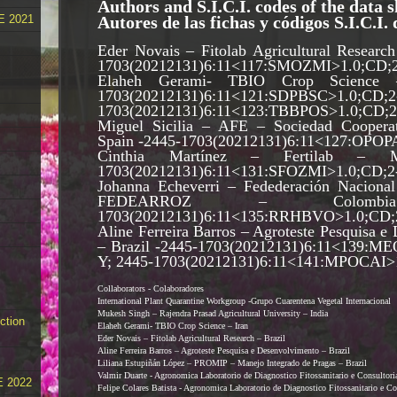
Authors and S.I.C.I. codes of the data s
Autores de las fichas y códigos S.I.C.I.
E 2021
Eder Novais – Fitolab Agricultural Research
1703(20212131)6:11<117:SMOZMI>1.0;CD;
Elaheh Gerami- TBIO Crop Science 
1703(20212131)6:11<121:SDPBSC>1.0;
1703(20212131)6:11<123:TBBPOS>1.0;CD;
Miguel Sicilia – AFE – Sociedad Coopera
Spain -2445-1703(20212131)6:11<127:OPOP
Cinthia Martínez – Fertilab – M
1703(20212131)6:11<131:SFOZMI>1.0;CD;2
Johanna Echeverri – Fedederación Nacional
FEDEARROZ – Colombi
1703(20212131)6:11<135:RRHBVO>1.0;CD;
Aline Ferreira Barros – Agroteste Pesquisa e
– Brazil -2445-1703(20212131)6:11<139:M
Y; 2445-1703(20212131)6:11<141:MPOCAI>
Collaborators - Colaboradores
International Plant Quarantine Workgroup -Grupo Cuarentena Vegetal Internacional
Mukesh Singh – Rajendra Prasad Agricultural University – India
ction
Elaheh Gerami- TBIO Crop Science – Iran
Eder Novais – Fitolab Agricultural Research – Brazil
Aline Ferreira Barros – Agroteste Pesquisa e Desenvolvimento – Brazil
Liliana Estupiñán López – PROMIP – Manejo Integrado de Pragas – Brazil
Valmir Duarte - Agronomica Laboratorio de Diagnostico Fitossanitario e Consultoria
 2022
Felipe Colares Batista - Agronomica Laboratorio de Diagnostico Fitossanitario e Con