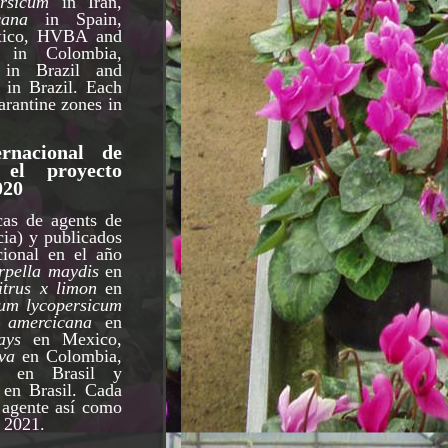
rsicum
in Iran,
cana
in Spain,
ico, HVBA and
in Colombia,
in Brazil and
in Brazil. Each
arantine zones in
rnacional de
 el proyecto
020
icas de agents de
cia) y publicados
cional en el año
rpella maydis
en
itrus x limon
en
um lycopersicum
 amercicana
en
ays
en Mexico,
va
en Colombia,
en Brasil y
en Brasil. Cada
l agente así como
o 2021.