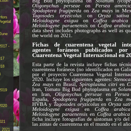
Big Bud phytoplasma on
Solanum lycope
ction
Oligonychus perseae
on
Persea amerci
Spodoptera frugiperda
on
Zea mays
in Mex
Tagosodes oryzicolus
on
Oryza sativa
 Hors
Meloidogyne exigua
on
Coffea arabica
Vegetal
Meloidogyne paraenensis
on
Coffea arabica
data sheet includes photographs as well as qu
 June
the world on 2021.
Fichas de cuarentena vegetal inte
2017 -
agentes foráneos publicados por
Cuarentena Vegetal Internacional en 2
017
Esta parte de la revista incluye fichas técn
018
cuarentena foráneos (no identificados en Gali
por el proyecto Cuarentena Vegetal Interna
8
2020. Incluye los siguientes agentes:
Stenoca
Zea mays
en Brasil,
Spiroplasma citri
en
C
Iran, Tomato Big Bud phytoplasma en
Solan
2019
en Iran,
Oligonychus perseae
en
Persea
España,
Spodoptera frugiperda
en
Zea m
HVBA y
Tagosodes oryzicolus
en
Oryza sati
2020
Meloidogyne exigua
en
Coffea arabica
Meloidogyne paraenensis
en
Coffea arabica
ficha incluye fotografías de síntomas y/o de
021
las zonas de cuarentena en el mundo en el añ
 2021