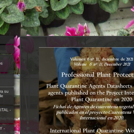
es
ra su
de
TAL -
Y -