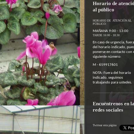
Horario de atenci
al público
HORARIO DE ATENCIÓN AL
PÚBLICO:
MAÑANA 9:00 - 13:00
TARDE 16:00 - 18:30
En caso de urgencia, fuer
del horario indicado, pue
ponerse en contacto con 
siguiente número:
M - 659917601
NOTA: Fuera del horario
indicado, seguimos
trabajando para ustedes.
Encuéntrenos en l
redes sociales
Twittear esta página