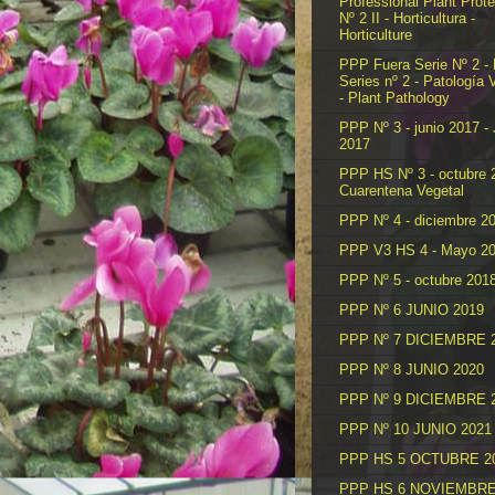
Professional Plant Prote
Nº 2 II - Horticultura -
Horticulture
PPP Fuera Serie Nº 2 -
Series nº 2 - Patología 
- Plant Pathology
PPP Nº 3 - junio 2017 -
2017
PPP HS Nº 3 - octubre 
Cuarentena Vegetal
PPP Nº 4 - diciembre 2
PPP V3 HS 4 - Mayo 2
PPP Nº 5 - octubre 201
PPP Nº 6 JUNIO 2019
PPP Nº 7 DICIEMBRE 
PPP Nº 8 JUNIO 2020
PPP Nº 9 DICIEMBRE 
PPP Nº 10 JUNIO 2021
PPP HS 5 OCTUBRE 2
PPP HS 6 NOVIEMBRE