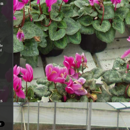
ón
a
de
el
as