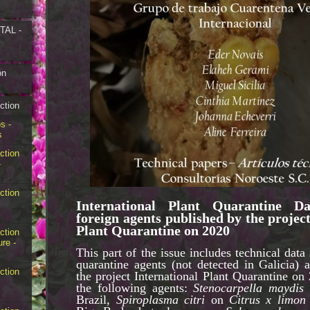
AL -
ón
ction
s -
s
ction
-
ction
International Plant Quarantine Da
foreign agents published by the projec
Plant Quarantine on 2020
ction
ure -
This part of the issue includes technical data 
quarantine agents (not detected in Galicia) 
ction
the project International Plant Quarantine on 
the following agents:
Stenocarpella maydis
Brazil,
Spiroplasma citri
on
Citrus x limon