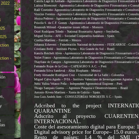
Camila Lage de Andrade - Agronomica Laboratorio de Diagnostico Fitossanitario e C
 2022
Larissa Bitencourt - Agronomica Laboratorio de Diagnostico Fitossanitario e Consult
Raúl Coutinho- Agronomica Laboratorio de Diagnostico Fitossanitario e Consultoria
Vinicius Ferreira - Agronomica Laboratorio de Diagnostico Fitossanitario e Consulto
Jéssica Pedroso - Agronomica Laboratorio de Diagnostico Fitossanitario e Consultori
4
Priscila S. da C.F. Gomes - Agronomica Laboratorio de Diagnostico Fitossanitario e
Bounouh Miloud –Quarantine issues officer – Morocco.
025
Osiel Rodríguez Toledo – National Biosecurity Agency – Seychelles.
Miguel Sicilia – AFE – Sociedad Cooperativa Andaluza – Spain.
025
Cinthia Martínez – Fertilab – Mexico.
Johanna Echeverri – Fedederación Nacional de Arroceros – FEDEARROZ - Colomb
ction
Cristiano Bellé – Instituto Phytus – Río Grande do Sul – Brazil
Kamila Reichelt Alves - Agronomica Laboratorio de Diagnostico Fitossanitario e Con
Yuliet Franco - Agronomica Laboratorio de Diagnostico Fitossanitario e Consultoria 
ction -
Thayllane de Campos - Agronomica Laboratorio de Diagnostico Fitossanitario e Cons
Fernando Rojas de la Cruz – CAPEAGRO S.A.C. – Perú
Fernanda Silva Sandoval – Altus Biopharm - Mexico
Fredy Alexander Rodríguez Cruz – Universidad de La Salle – Colombia
ión
Miguel Calvo Agudo – IVIA – Instituto Valenciano de Investigaciones Agrarias – S
Nelsi Yulisa Velasco Peña – Independent Agronomical Engineer – Perú
Thiago Sampaio Guerra - – Agroteste Pesquisa e Desenvolvimento – Brazil
Antonio Rivera Martínez – Xunta de Galicia – Spain.
os,
Jose Luis Andrés Ares – CONSULTORÍAS NOROESTE S.C.– Spain.
Adcribed to the project INTERNA
y
QUARANTINE
Adscrito al proyecto CUARENT
s
INTERNACIONAL.
ías
Coste del asesoramiento digital para Europa: 
Digital advisory price for Europe– 15.0 euros.
Resto de países: 1.4 % del SMI (S