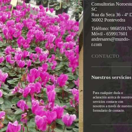
Consultorias Noroest
SC
Rua da Seca 36 - 4º 
36002 Pontevedra
Teléfono: 986859170
Móvil - 659917601
andresares@mundo-
r.com
CONTACTO
Nuestros servicios
Para cualquier duda o
aclaración acerca de nuestro
servicios contacte con
nosotros a través de nuestro
formulario de contacto.