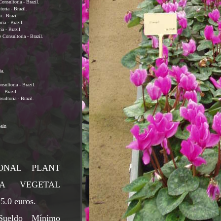
onsultoria - Brazil.
oria - Brazil.
 - Brazil.
ria - Brazil.
a - Brazil.
 Consultoria - Brazil.
ia.
sultoria - Brazil.
- Brazil.
ultoria - Brazil.
pain
TIONAL PLANT
ENA VEGETAL
15.0 euros.
ueldo Mínimo