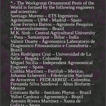
*.- The Workgroup Ornamental Pests of the
World is formed by the following engineers
and scientists:
Santiago Moreno – ETS Ingenieros
Agrónomos – UPM - Madrid – Spain
Aline Ferreira Barros – Agroteste Pesquisa
e Desenvolvimento – Brazil
M.K. Sinh – Central Agricultural University
– Pusa – Samastipur – Bihar - India
Valmir Duarte - Agronomica Laboratorio de
Diagnostico Fitossanitario e Consultoria -
Brazil
Alex Rodríguez Cruz – Universidad de La
Salle – Bogotá - Colombia
Miguel Sicilia – Independent Agronomical
Engineer – Spain.
Cinthia Martínez – Fertilab – Mexico.
Johanna Echeverrí – Fdederación Nacional
de Arroceros – FEDEARROZ - Colombia.
Fernanda Silva Sandoval – Altus Biofarm –
Mexico
Cristiano Bellé – Instituto Phytus – Brazil
Yuliet Cardoza – Agronomica - Brazil
Antonio Rivera Martínez – Xunta de
Galicia – Spain.