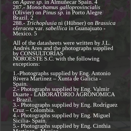
on
Agave sp.
in Almuñecar Spain. 4
287.-
Monochamus galloprovincialis
(Olivier) on
Pinus sp.
in Porto Alegre
Brazil. 2
288.-
Trichoplusia
ni (Hübner) on
Brassica
oleracea
var
. sabellica
in Guanajuato -
Mexico. 5
All of the datasheets were written by J.L.
Andrés Ares and the photographs supplied
by CONSULTORÍAS
NOROESTE S.C. with the following
exceptions:
1.-Photographs supplied by Eng. Antonio
Rivera Martínez – Xunta de Galicia -
Spain.
2.- Photographs supplied by Eng. Valmir
Duarte - LABORATORIO AGRONÓMICA
- Brazil.
3.- Photographs supplied by Eng. Rodríguez
Cruz – Colombia.
4.- Photographs supplied by Eng. Miguel
Sicilia- Spain.
5.- Photographs supplied by Eng. Cinthia