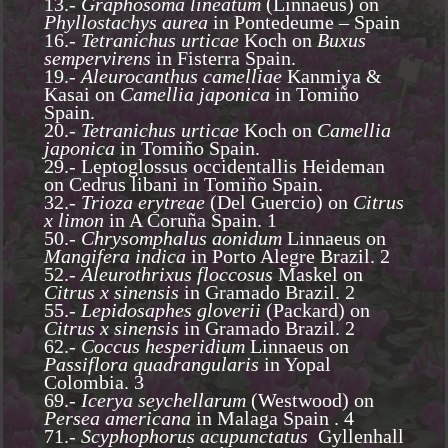
13.-
Graphosoma lineatum
(Linnaeus) on
Phyllostachys aurea
in Pontedeume – Spain
16.-
Tetranichus urticae
Koch on
Buxus
sempervirens
in Fisterra Spain.
19.-
Aleurocanthus camelliae
Kanmiya &
Kasai on
Camellia japonica
in Tomiño
Spain.
20.-
Tetranichus urticae
Koch on
Camellia
japonica
in Tomiño Spain.
29.- Leptoglossus occidentallis Heideman
on Cedrus libani in Tomiño Spain.
32.-
Trioza erytreae
(Del Guercio) on
Citrus
x limon
in A Coruña Spain. 1
50.-
Chrysomphalus aonidum
Linnaeus on
Mangifera indica
in Porto Alegre Brazil. 2
52.-
Aleurothrixus floccosus
Maskel on
Citrus x sinensis
in Gramado Brazil. 2
55.-
Lepidosaphes gloverii
(Packard) on
Citrus x sinensis
in Gramado Brazil. 2
62.-
Coccus hesperidium
Linnaeus on
Passiflora quadrangularis
in Yopal
Colombia. 3
69.-
Icerya seychellarum
(Westwood) on
Persea americana
in Malaga Spain . 4
71.-
Scyphophorus acupunctatus
Gyllenhall