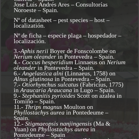
Jose Luis Andrés Ares – Consultorías
Noroeste – Spain.
Nº of datasheet – pest species – host –
localizatión.
Nº de ficha – especie plaga – hospedador –
localización.
3.-
Aphis nerii
Boyer de Fonscolombe on
Nerium oleander
in Pontevedra – Spain.
4.-
Coccus hesperidium
Linnaeus on
Nerium
oleander
in Pontevedra – Spain.
6.-
Angelastica alni
(Linnaeus, 1758) on
Alnus glutinosa
in Pontevedra – Spain.
7.-
Otiorhynchus sulcatus
(Fabricius, 1775)
in
Araucaria Araucana
in Lugo – Spain.
9.-
Stephanitis pyrioides
Scott on azalea in
Tomiño – Spain.
11.-
Thrips magnus
Moulton on
Phyllostachys aurea
in Pontedeume –
Spain.
12.-
Stigmaeopsis nanjingensis
(Ma &
Yuan) on
Phyllostachys aurea
in
Pontedeume – Spain