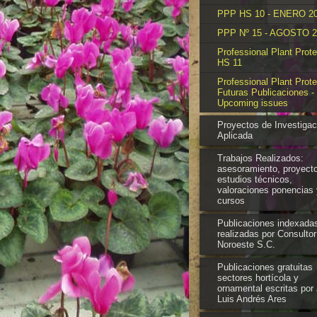
PPP HS 10 - ENERO 2
PPP Nº 15 - AGOSTO 2
Professional Plant Prote
HS 11
Professional Plant Prote
Futuras Publicaciones -
Upcoming issues
Proyectos de Investigac
Aplicada
Trabajos Realizados:
asesoramiento, proyect
estudios técnicos,
valoraciones ponencias 
cursos
Publicaciones indexada
realizadas por Consultor
Noroeste S.C.
Publicaciones gratuitas
sectores hortícola y
ornamental escritas por
Luis Andrés Ares