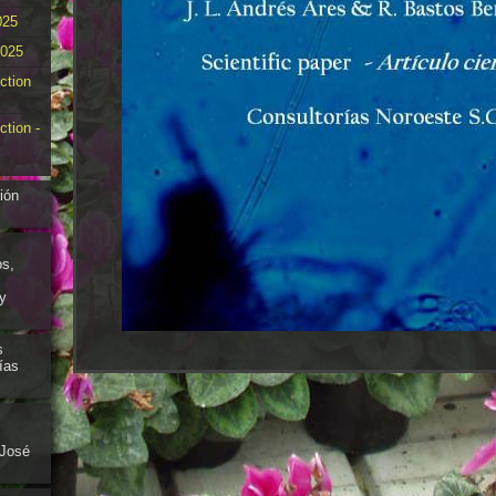
025
025
ction
ction -
ión
os,
y
s
ías
 José