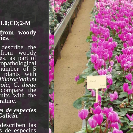
>1.0;CD;2-M
d from woody
ies.
describe the
 from woody
es, as part of
pathological
 number of 5
 plants with
lindrocladium
cola, C. theae
compare the
sults with the
rature.
s de especies
alicia.
describen las
s de especies