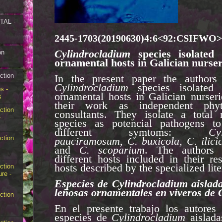
AL -
2445-1703(20190630)4:6<92:CSIFWO
Cylindrocladium
species isolate
ón
ornamental hosts in Galician nurser
ction
In the present paper the authors 
Cylindrocladium
species isolated
s -
ornamental hosts in Galician nurseri
s
their work as independent phyto
ction
consultants. They isolate a total
-
species as potencial pathogens to
different symtoms:
Cy
ction
pauciramosum, C. buxicola, C. ilici
and
C. scoparium
. The authors 
different hosts included in their re
hosts described by the specialized lite
ction
ure -
Especies de Cylindrocladium aislada
leñosas ornamentales en viveros de G
ction
En el presente trabajo los autores 
especies de
Cylindrocladium
aislada