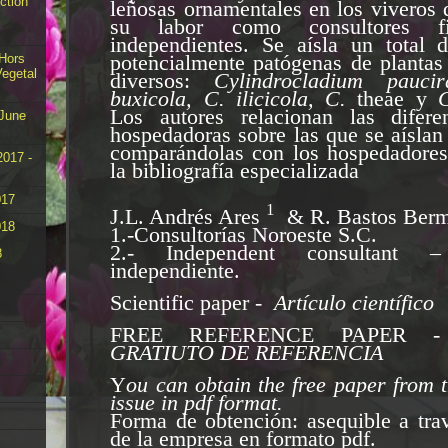
ction
leñosas ornamentales en los viveros 
su labor como consultores fito
independientes. Se aísla un total 
potencialmente patógenas de plantas
 Hors
Vegetal
diversos:
Cylindrocladium pauci
buxicola, C. ilicicola, C.
theae y
Los autores relacionan las difere
 June
hospedadoras sobre las que se aíslan
comparándolas con los hospedadores
2017 -
la bibliografía especializada
017
1
J.L. Andrés Ares
& R. Bastos Ber
018
1.-Consultorías Noroeste S.C.
2.- Independent consultant –
8
independiente.
Scientific paper -
Artículo cient
ífico
FREE REFERENCE PAPER
GRATIUTO DE REFERENCIA
Y
ou can obtain the free paper from 
issue in pdf format.
Forma de obtención: asequible a tra
de la empresa en formato pdf.