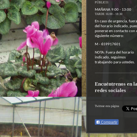
PÚBLICO:
MAÑANA 9:00 - 13:00
TARDE 16:00 - 18:30
En caso de urgencia, fuer
del horario indicado, pue
ponerse en contacto con 
siguiente número:
M - 659917601
NOTA: Fuera del horario
indicado, seguimos
trabajando para ustedes.
Encuéntrenos en l
redes sociales
Twittear esta página
Compartir