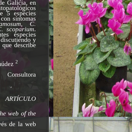
de Galicia, en
patológicos
de 5 especies
 con síntomas
ramosum, C.
C. scoparium
.
ntes especies
 discutiendo y
 que describe
2
múdez
 Consultora
´
 -
ARTÍCULO
the web of the
vés de la web