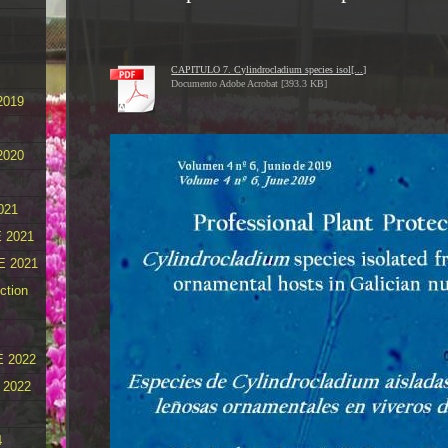
CAPITULO 7. Cylindrocladium species isol[...]
Documento Adobe Acrobat [393.3 KB]
2019
2020
021
 2021
E 2021
ction
 2022
 2022
4