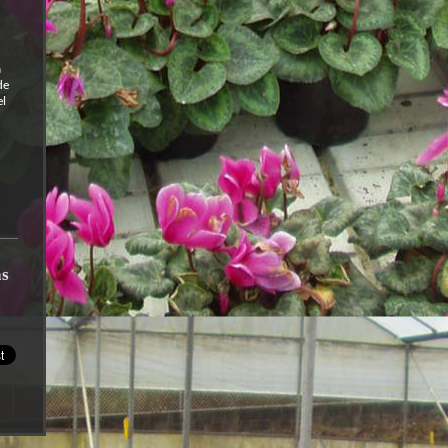
a
de
el
as