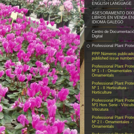
ENGLISH LANGUAGE
ASESORAMENTO DIXIT
LIBROS EN VENDA EN
IDIOMA GALEGO
Centro de Documentaci
Digital
Professional Plant Prote
PPP Números publicado
published issue number
Professional Plant Prote
Nº 1 - I - Ornamentales 
Ornamentals
Professional Plant Prote
Nº 1 - II Horticultura -
Horticulture
Professional Plant Prote
Nº1 Hors Serie - Viticult
Viticutura
Professional Plant Prote
Nº 2 I - Ornamentales -
Ornamentals