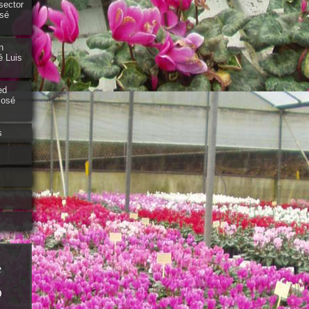
sector
osé
n
é Luis
ed
José
s
e
D