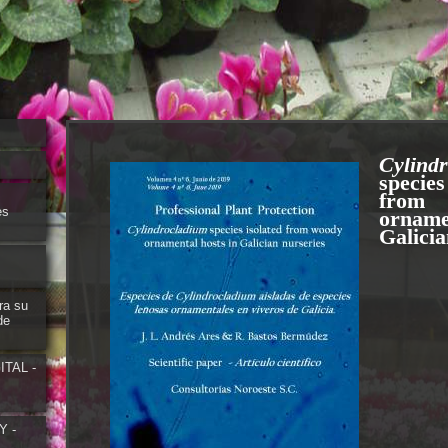
Cylind
speci
fro
es
orname
Galicia
ra su
de
TAL -
Y -