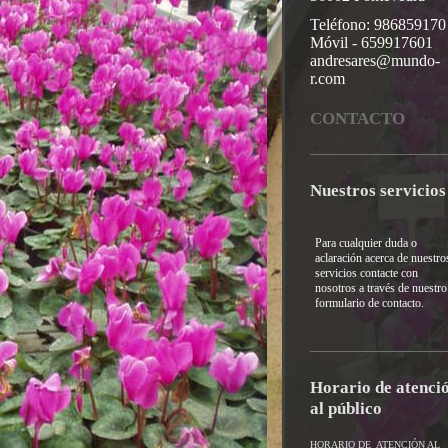
Teléfono: 986859170
Móvil - 659917601
andresares@mundo-
r.com
CONTACTO
Nuestros servicios
Para cualquier duda o
aclaración acerca de nuestro
servicios contacte con
nosotros a través de nuestro
formulario de contacto.
Horario de atenci
al público
HORARIO DE ATENCIÓN AL