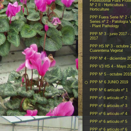
Professional Plant Prote
Nº 2 II - Horticultura -
Horticulture
PPP Fuera Serie Nº 2 -
Series nº 2 - Patología 
- Plant Pathology
PPP Nº 3 - junio 2017 -
2017
PPP HS Nº 3 - octubre 
Cuarentena Vegetal
PPP Nº 4 - diciembre 2
PPP V3 HS 4 - Mayo 2
PPP Nº 5 - octubre 201
PPP Nº 6 JUNIO 2019
PPP Nº 6 artículo nº 1
PPP nº 6 artículo nº 2
PPP nº 6 artículo nº 3
PPP nº 6 artículo nº 4
PPP nº 6 artículo nº 5
PPP nº 6 artículo nº 6