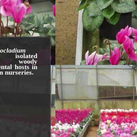
rocladium
es isolated
m woody
ntal hosts in
n nurseries.