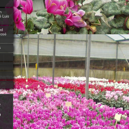
n
é Luis
ed
José
s
e
D