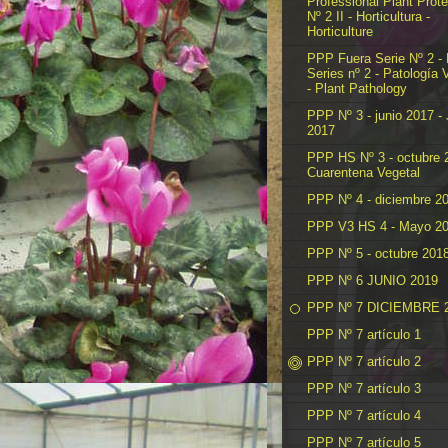
Professional Plant Prote
Nº 2 II - Horticultura -
Horticulture
PPP Fuera Serie Nº 2 -
Series nº 2 - Patología 
- Plant Pathology
PPP Nº 3 - junio 2017 -
2017
PPP HS Nº 3 - octubre 
Cuarentena Vegetal
PPP Nº 4 - diciembre 2
PPP V3 HS 4 - Mayo 2
PPP Nº 5 - octubre 201
PPP Nº 6 JUNIO 2019
PPP Nº 7 DICIEMBRE 
PPP Nº 7 artículo 1
PPP Nº 7 artículo 2
PPP Nº 7 artículo 3
PPP Nº 7 artículo 4
PPP Nº 7 artículo 5