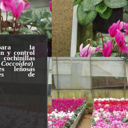
ara la
ón y control
inillas
 Coccoidea
)
es leñosas
tales de