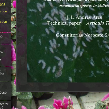
025
ction
ction -
ión
os,
y
s
ías
 José
sector
osé