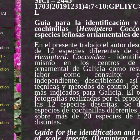
SICI – 2445-
1703(20191231)4:7<10:GPLIYC>
L
AL -
Guía para la identificación y
cochinillas (
Hemiptera Cocco
especies leñosas ornamentales de
ón
En el presente trabajo el autor des
ction
de 12 especies diferentes de c
Hemiptera: Coccoidea
- identifi
s -
mismo en los centros de 
s
ornamental de Galicia como res
ction
labor como consultor ent
-
independiente, describiendo as
técnicas y métodos de control de
ction
más indicados para Galicia. El t
fotografías realizadas por el propi
las 12 especies descritas. Se 
ction
especies de cochinillas diferentes 
ure -
sobre más de 20 especies de h
distintas.
ction
Guide for the identification an
of
scale insects (Hemiptera Co