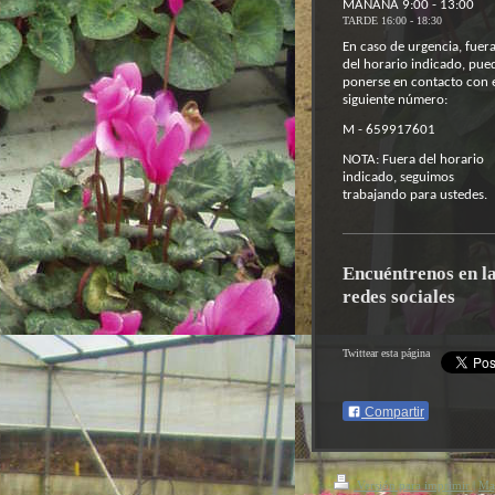
MAÑANA 9:00 - 13:00
TARDE 16:00 - 18:30
En caso de urgencia, fuer
del horario indicado, pue
ponerse en contacto con 
siguiente número:
M - 659917601
NOTA: Fuera del horario
indicado, seguimos
trabajando para ustedes.
Encuéntrenos en l
redes sociales
Twittear esta página
Compartir
Versión para imprimir
|
Map