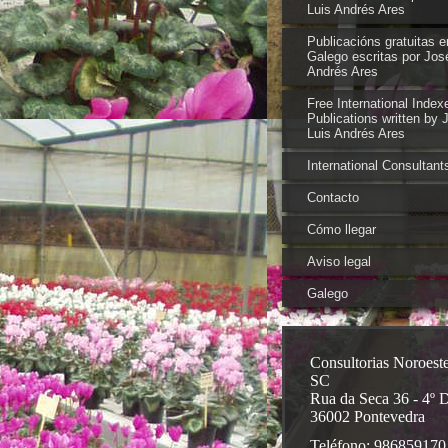
Luis Andrés Ares
Publicacións gratuitas e
Galego escritas por Jos
Andrés Ares
Free International Index
Publications written by 
Luis Andrés Ares
International Consultant
Contacto
Cómo llegar
Aviso legal
Galego
Consultorias Noroest
SC
Rua da Seca 36 - 4º 
36002 Pontevedra
Teléfono: 986859170