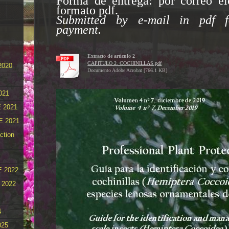
Forma de entrega: por correo el
formato pdf.
Submitted by e-mail in pdf f
payment.
Extracto de artículo 2
CAPITULO 2. COCHINILLAS.pdf
2020
Documento Adobe Acrobat [766.1 KB]
021
 2021
E 2021
ction
 2022
 2022
4
025