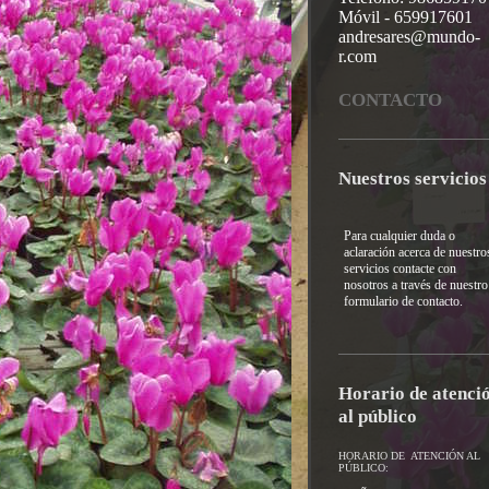
Móvil - 659917601
andresares@mundo-
r.com
CONTACTO
Nuestros servicios
Para cualquier duda o
aclaración acerca de nuestro
servicios contacte con
nosotros a través de nuestro
formulario de contacto.
Horario de atenci
al público
HORARIO DE ATENCIÓN AL
PÚBLICO: