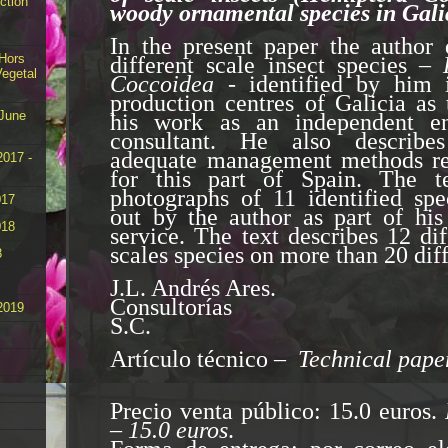
ction
woody ornamental species in Gali
In the present paper the author 
 Hors
different scale insect species –
Vegetal
Coccoidea
- identified by him i
production centres of Galicia as 
 June
his work as an independent en
consultant. He also describ
adequate management methods 
2017 -
for this part of Spain. The te
photographs of 11 identified spec
017
out by the author as part of his
018
service. The text describes 12 dif
scales species on more than 20 diff
8
J.L. Andrés Ares.
Consultorías No
2019
S.C.
Artículo técnico –
Technical pape
Precio venta público: 15.0 euros.
– 15.0 euros
.