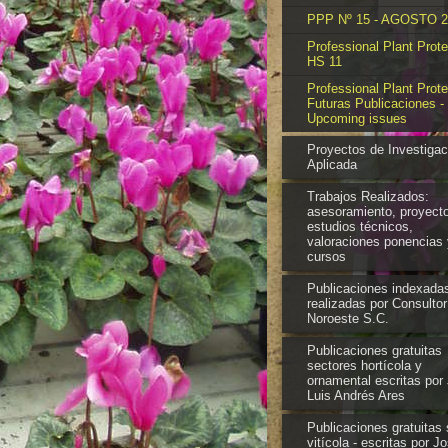
PPP Nº 15 - AGOSTO 2
Professional Plant Prote
HS 11
Professional Plant Prote
Futuras Publicaciones -
Upcoming issues
Proyectos de Investigac
Aplicada
Trabajos Realizados:
asesoramiento, proyect
estudios técnicos,
valoraciones ponencias 
cursos
Publicaciones indexada
realizadas por Consultor
Noroeste S.C.
Publicaciones gratuitas
sectores hortícola y
ornamental escritas por
Luis Andrés Ares
Publicaciones gratuitas 
vitícola - escritas por J