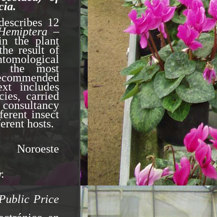
cia.
describes 12
Hemiptera –
n the plant
the result of
tomological
es the most
recommended
xt includes
ies, carried
 consultancy
ferent insect
erent hosts.
roeste
r
.
Public Price