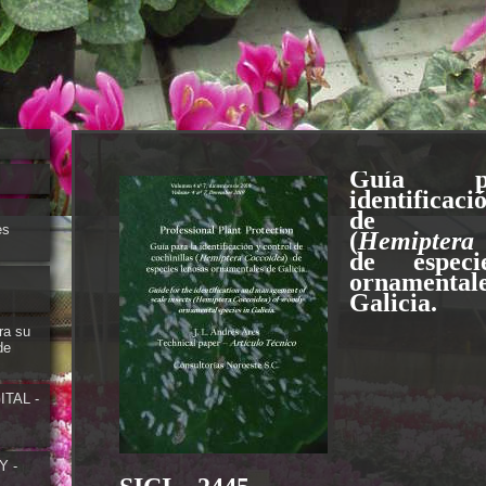
Guía p
identificaci
de coch
es
(
Hemiptera
de especi
ornamen
Galicia.
ra su
de
TAL -
Y -