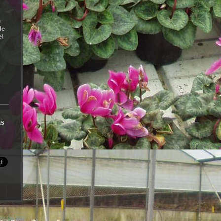
a
de
el
as
a del sitio