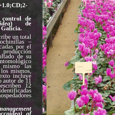
1.0;CD;2-
 control de
idea
) de
 Galicia.
cribe un total
ochinillas –
cadas por el
producción
ultado de su
omológico
í mismo las
 los mismos,
exto incluye
o autor de 11
describen 12
identificadas
ospedadores
d management
ccoidea)
of