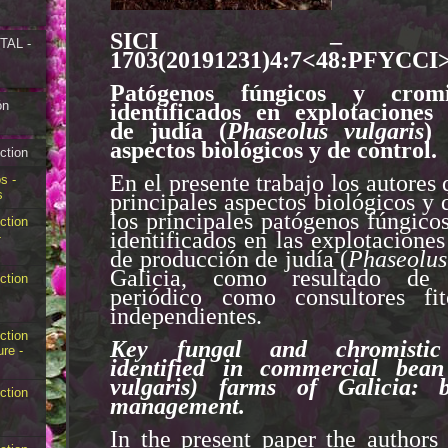
SICI – 2
AL -
1703(20191231)4:7<48:PFYCCI>
Patógenos fúngicos y cromi
ón
identificados en explotaciones
de judía (
Phaseolus vulgaris
) 
aspectos biológicos y de control.
ction
En el presente trabajo los autores 
s -
s
principales aspectos biológicos y 
los principales patógenos fúngico
ction
identificados en las explotacione
-
de producción de judía (
Phaseolus
Galicia, como resultado de 
ction
periódico como consultores fit
independientes.
ction
Key fungal and chromistic
ure -
identified in commercial bean
vulgaris) farms of Galicia: 
ction
management.
In the present paper the authors 