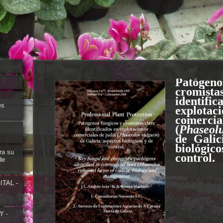
Patógeno
cromis
identif
es
explotaci
comercia
(
Phaseol
de Galic
biológ
ra su
control.
de
TAL -
Y -