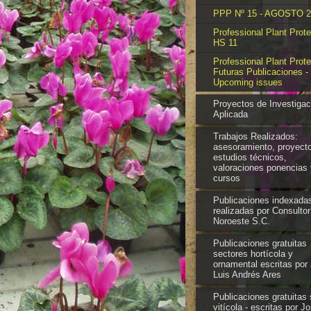
PPP Nº 15 - AGOSTO 2
Professional Plant Prote
HS 11
Professional Plant Prote
Futuras Publicaciones -
Upcoming issues
Proyectos de Investigac
Aplicada
Trabajos Realizados:
asesoramiento, proyect
estudios técnicos,
valoraciones ponencias 
cursos
Publicaciones indexada
realizadas por Consultor
Noroeste S.C.
Publicaciones gratuitas
sectores hortícola y
ornamental escritas por
Luis Andrés Ares
Publicaciones gratuitas 
vitícola - escritas por J