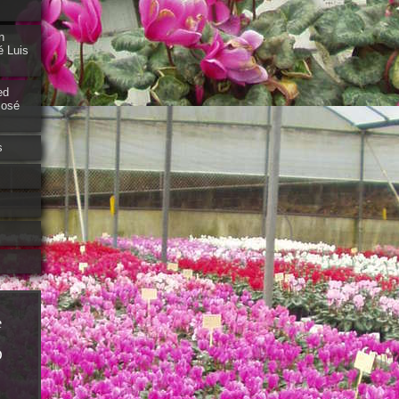
n
é Luis
ed
José
s
e
D