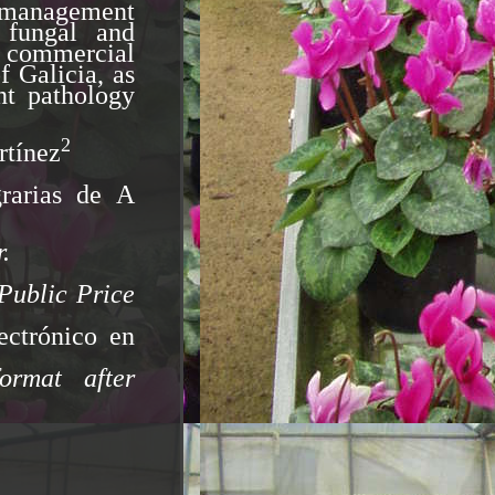
 management
 fungal and
n commercial
of Galicia, as
nt pathology
2
rtínez
grarias de A
r
.
Public Price
ectrónico en
ormat after