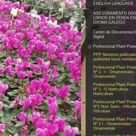
ENGLISH LANGUAGE
ASESORAMENTO DIXIT
LIBROS EN VENDA EN
IDIOMA GALEGO
Centro de Documentaci
Digital
Professional Plant Prote
PPP Números publicado
published issue number
Professional Plant Prote
Nº 1 - I - Ornamentales 
Ornamentals
Professional Plant Prote
Nº 1 - II Horticultura -
Horticulture
Professional Plant Prote
Nº1 Hors Serie - Viticult
Viticutura
Professional Plant Prote
Nº 2 I - Ornamentales -
Ornamentals