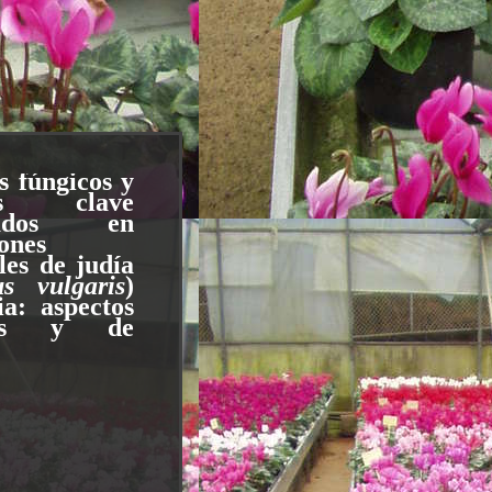
s fúngicos y
tas clave
icados en
ones
les de judía
us vulgaris
)
ia: aspectos
icos y de