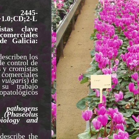
445-
1.0;CD;2-L
stas clave
 comerciales
de Galicia:
describen los
de control de
s y cromistas
s comerciales
 vulgaris
) de
su trabajo
opatológicos
 pathogens
 (Phaseolus
biology and
describe the