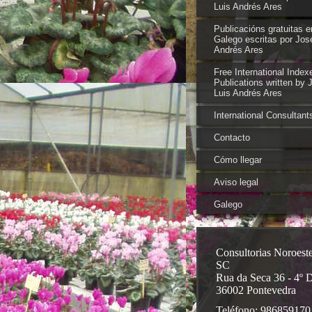
Luis Andrés Ares
Publicacións gratuitas e
Galego escritas por Jos
Andrés Ares
Free International Index
Publications written by 
Luis Andrés Ares
International Consultant
Contacto
Cómo llegar
Aviso legal
Galego
Consultorias Noroest
SC
Rua da Seca 36 - 4º 
36002 Pontevedra
Teléfono: 986859170