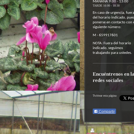
MAÑANA 9:00 - 13:00
TARDE 16:00 - 18:30
En caso de urgencia, fuer
del horario indicado, pue
ponerse en contacto con 
siguiente número:
M - 659917601
NOTA: Fuera del horario
indicado, seguimos
trabajando para ustedes.
Encuéntrenos en l
redes sociales
Twittear esta página
Compartir
Versión para imprimir
|
Map