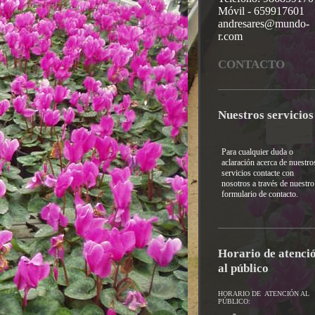
Móvil - 659917601
andresares@mundo-
r.com
CONTACTO
Nuestros servicios
Para cualquier duda o
aclaración acerca de nuestro
servicios contacte con
nosotros a través de nuestro
formulario de contacto.
Horario de atenci
al público
HORARIO DE ATENCIÓN AL
PÚBLICO: