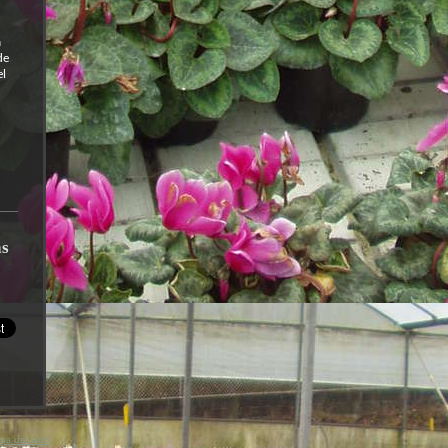
a
de
el
as
a del sitio