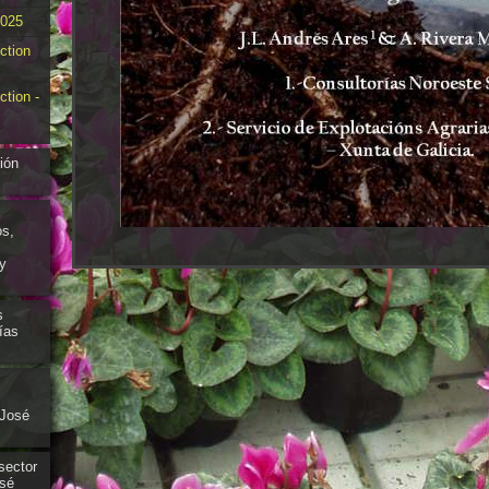
025
ction
ction -
ión
os,
y
s
ías
 José
sector
osé