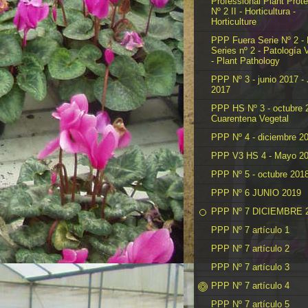
Professional Plant Prote
Nº 2 II - Horticultura -
Horticulture
PPP Fuera Serie Nº 2 -
Series nº 2 - Patología 
- Plant Pathology
PPP Nº 3 - junio 2017 -
2017
PPP HS Nº 3 - octubre 
Cuarentena Vegetal
PPP Nº 4 - diciembre 2
PPP V3 HS 4 - Mayo 2
PPP Nº 5 - octubre 201
PPP Nº 6 JUNIO 2019
PPP Nº 7 DICIEMBRE 
PPP Nº 7 artículo 1
PPP Nº 7 artículo 2
PPP Nº 7 artículo 3
PPP Nº 7 artículo 4
PPP Nº 7 artículo 5