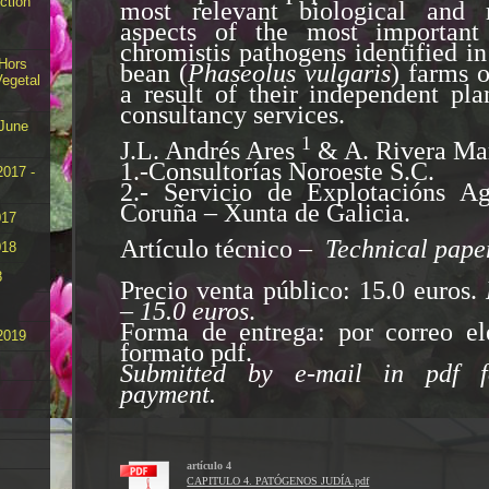
ction
most relevant biological and
aspects of the most important
chromistis pathogens identified i
 Hors
bean
(
Phaseolus vulgaris
) farm
s 
Vegetal
a result of their independent pla
consultancy services.
 June
1
J.L. Andrés Ares
& A. Rivera Ma
1.-Consultorías Noroeste S.C.
2017 -
2.- Servicio de Explotacións A
Coruña – Xunta de Galicia.
017
Artículo técnico –
Technical pape
018
8
Precio venta público: 15.0 euros.
– 15.0 euros
.
Forma de entrega: por correo el
2019
formato pdf.
Submitted by e-mail in pdf f
payment.
artículo 4
CAPITULO 4. PATÓGENOS JUDÍA.pdf