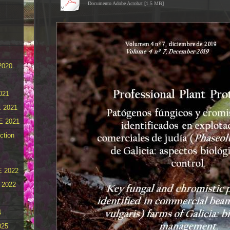
Documento Adobe Acrobat [1.5 MB]
2020
021
 2021
E 2021
ction
 2022
 2022
4
025